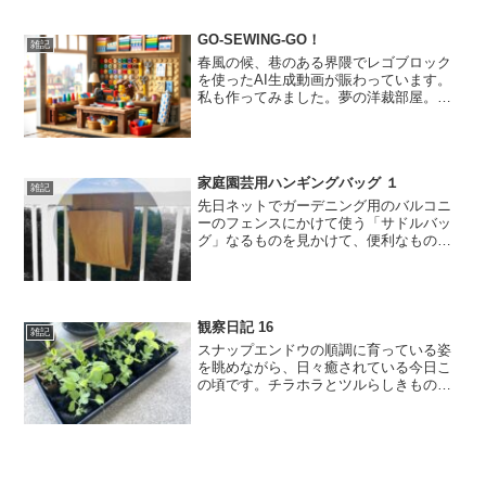
GO-SEWING-GO！
雑記
春風の候、巷のある界隈でレゴブロック
を使ったAI生成動画が賑わっています。
私も作ってみました。夢の洋裁部屋。か
わいい、この一言に尽きます。
家庭園芸用ハンギングバッグ １
雑記
先日ネットでガーデニング用のバルコニ
ーのフェンスにかけて使う「サドルバッ
グ」なるものを見かけて、便利なものが
あるものだと思ってから、気が付くと毎
日考えていました。どうしよう。。フェ
ンスに花を飾りたいのですがお店に売っ
ているプスチックの本格的なプランター
観察日記 16
は買いたくない。
雑記
スナップエンドウの順調に育っている姿
を眺めながら、日々癒されている今日こ
の頃です。チラホラとツルらしきものが
見えてきたのでプランターへ植え替える
ことにしました。