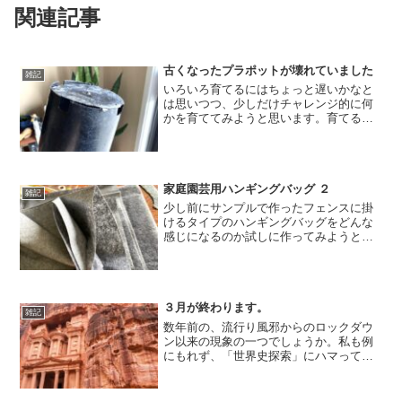
関連記事
古くなったプラポットが壊れていました
雑記
いろいろ育てるにはちょっと遅いかなと
は思いつつ、少しだけチャレンジ的に何
かを育ててみようと思います。育てるポ
ットが必要だと思い、何が何個あるのか
チェックしていたら底が抜けそうなポッ
トが一つありました。普段なら秒で捨て
るところですが、今回は捨てずに使い続
家庭園芸用ハンギングバッグ ２
けることにします。
雑記
少し前にサンプルで作ったフェンスに掛
けるタイプのハンギングバッグをどんな
感じになるのか試しに作ってみようと思
いました。紙で作ったサンプルはこんな
感じです。
３月が終わります。
雑記
数年前の、流行り風邪からのロックダウ
ン以来の現象の一つでしょうか。私も例
にもれず、「世界史探索」にハマってい
ます。BCE3500あたりからネットで検索
しています。心が躍って仕方がありませ
ん。ヨルダンのペトラ遺跡を見てみたい