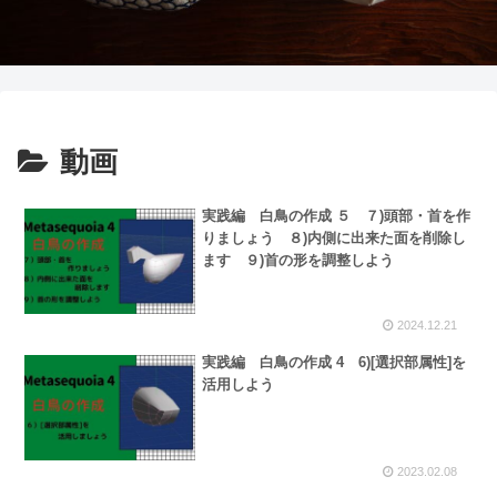
動画
実践編 白鳥の作成 ５ ７)頭部・首を作
りましょう ８)内側に出来た面を削除し
ます ９)首の形を調整しよう
2024.12.21
実践編 白鳥の作成 4 6)[選択部属性]を
活用しよう
2023.02.08