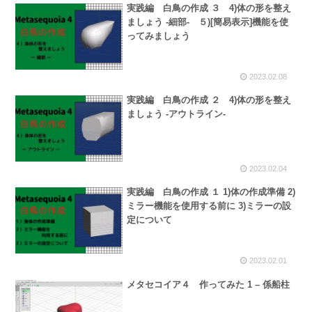
実践編 白鳥の作成 ３ 4)体の形を整え
ましょう -細部- ５)[簡易表示]機能を使
ってみましょう
2023.02.08
実践編 白鳥の作成 ２ 4)体の形を整え
ましょう -アウトライン-
2023.02.04
実践編 白鳥の作成 １ 1)体の作成準備 2)
ミラー機能を使用する前に 3)ミラーの設
定について
2023.02.01
メタセコイア４ 作ってみた 1 – 係船柱